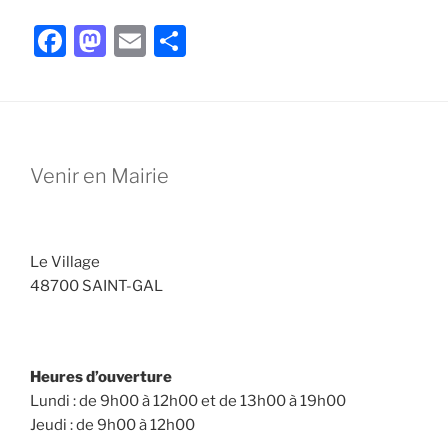
F
M
E
P
a
a
m
ar
c
st
ai
ta
e
o
l
g
b
d
er
Venir en Mairie
o
o
o
n
k
Le Village
48700 SAINT-GAL
Heures d’ouverture
Lundi : de 9h00 à 12h00 et de 13h00 à 19h00
Jeudi : de 9h00 à 12h00