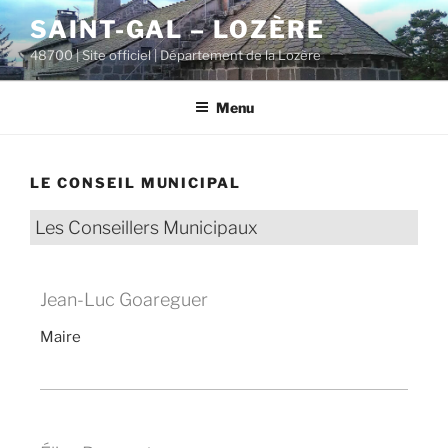
contenu
Aller
principal
SAINT-GAL – LOZÈRE
au
48700 | Site officiel | Département de la Lozère
contenu
principal
Menu
LE CONSEIL MUNICIPAL
Les Conseillers Municipaux
Jean-Luc Goareguer
Maire